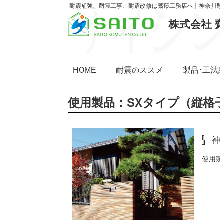
耐震補強、耐震工事、耐震改修は齋藤工務店へ｜神奈川
株式会社 
HOME
耐震のススメ
製品･工法
使用製品：SXタイプ（縦格
神
使用製